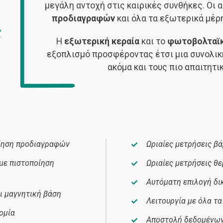
μεγάλη αντοχή στις καιρικές συνθήκες. Οι
προδιαγραφών
και όλα τα εξωτερικά μέ
ς
Η
εξωτερική κεραία
και το
φωτοβολταϊ
εξοπλισμό προσφέροντας έτσι μια συνολική
ακόμα και τους πιο απαιτητ
οίηση προδιαγραφών
Ωριαίες μετρήσεις β
με πιστοποίηση
Ωριαίες μετρήσεις θ
Αυτόματη επιλογή δι
ι μαγνητική βάση
Λειτουργία με όλα τα
ομία
Αποστολή δεδομένων 