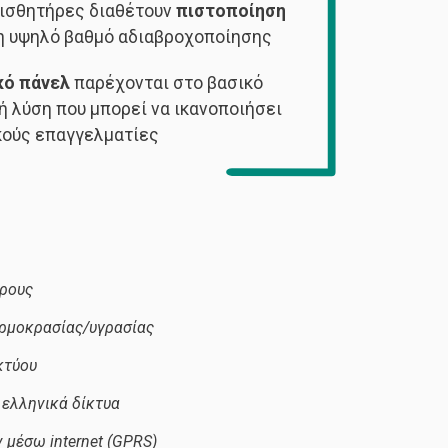
 αισθητήρες διαθέτουν
πιστοποίηση
ρη υψηλό βαθμό αδιαβροχοποίησης
κό πάνελ
παρέχονται στο βασικό
 λύση που μπορεί να ικανοποιήσει
ικούς επαγγελματίες
άρους
ερμοκρασίας/υγρασίας
κτύου
 ελληνικά δίκτυα
μέσω internet (GPRS)