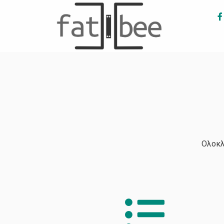
μελισσοκομική ζυγαριά
Ολοκλ